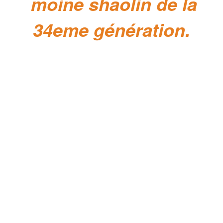
moine shaolin de la
34eme génération.
L'association France Shaolin Nîmes a
pour vocation de faire découvrir,
pratiquer et développer le Kung Fu de
SHAOLIN, origine de tous les arts
martiaux.
Vous pourrez pratiquer l'art martial tel
qu'il est enseigné depuis plus de mille
ans par les Maîtres du Temple de
Shaolin en Chine mais également