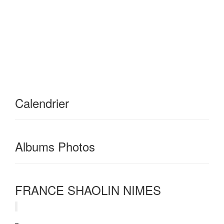
décliné sous sa version plus moderne
de sport de combats , le Sanda ou sous
une version d'activité physique
adaptée pour tous : la gymnastique de
santé chinoise
Calendrier
Albums Photos
FRANCE SHAOLIN NIMES