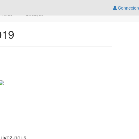
Connexion
t Tarifs
Boutique
019
uivez-nous