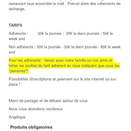
restaurant tous ensemble le midi . Prévoir alors des vêtements de
rechange.
TARIFS
Adhérents : 30€ la journée - 25€ la demi journée - 50€ le
week end
Non adhérents : 50€ la journée - 30€ la demi journée - 80€ le week
end
Pour les adhérents: Venez avec votre famille ou vos amis et
faites les profiter du tarif adhérent en nous indiquant que vous les
"parrainez"!
Possibilités d'inscriptions et paiement sur le site internet ou sur
place !
Merci de partager et de diffuser autour de vous
Nous vous attendons nombreux
Angélique
Produits obligatoires