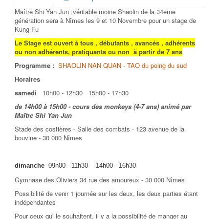
Maître Shi Yan Jun ,véritable moine Shaolin de la 34eme
génération sera à Nîmes les 9 et 10 Novembre pour un stage de
Kung Fu
Le Stage est ouvert à tous , débutants , avancés , adhérents
ou non adhérents, pratiquants ou non à partir de 7 ans
Programme :
SHAOLIN NAN QUAN - TAO du poing du sud
Horaires
samedi
10h00 - 12h30 15h00 - 17h30
de 14h00 à 15h00 - cours des monkeys (4-7 ans) animé par
Maître Shi Yan Jun
Stade des costières - Salle des combats - 123 avenue de la
bouvine - 30 000 Nîmes
dimanche
09h00 - 11h30 14h00 - 16h30
Gymnase des Oliviers 34 rue des amoureux - 30 000 Nîmes
Possibilité de venir 1 journée sur les deux, les deux parties étant
indépendantes
Pour ceux qui le souhaitent, il y a la possibilité de manger au